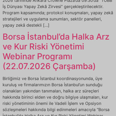
2026 tarihinde Ankara Crowne Plaza’da 09:30’da “TOBB
İş Dünyası Yapay Zekâ Zirvesi” gerçekleştirilecektir.
Program kapsamında; protokol konuşmaları, yapay zekâ
stratejileri ve uygulama sunumları, sektör panelleri,
yapay zekâ destekli […]
Borsa İstanbul’da Halka Arz
ve Kur Riski Yönetimi
Webinar Programı
(22.07.2026 Çarşamba)
Birliğimiz ve Borsa İstanbul koordinasyonunda, üye
kuruluş ve firmalarımızın Borsa İstanbul’un sunduğu
olanakları yakından tanımaları, halka arz süreçleri
hakkında birinci elden ve doğru bilgiye ulaşmaları, kur
riski yönetiminin önemi ile Vadeli İşlem ve Opsiyon
sözleşmeleri hakkında bilgi edinmeleri amacıyla “Borsa
İstanbul’da Halka Arz ve Kur Riski Yönetimi Webinar