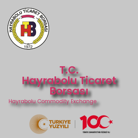
T.C.
Hayrabolu Ticaret
Borsası
Hayrabolu Commodity Exchange