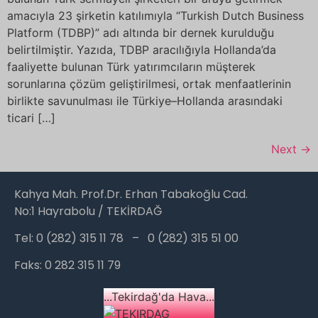
amacıyla 23 şirketin katılımıyla “Turkish Dutch Business
Platform (TDBP)” adı altında bir dernek kurulduğu
belirtilmiştir. Yazıda, TDBP aracılığıyla Hollanda’da
faaliyette bulunan Türk yatırımcıların müşterek
sorunlarına çözüm geliştirilmesi, ortak menfaatlerinin
birlikte savunulması ile Türkiye–Hollanda arasındaki
ticari […]
Next
→
Kahya Mah. Prof.Dr. Erhan Tabakoğlu Cad.
No:1 Hayrabolu / TEKİRDAĞ
Tel: 0 (282) 315 11 78 – 0 (282) 315 51 00
Faks: 0 282 315 11 79
...Tekirdağ'da Hava...