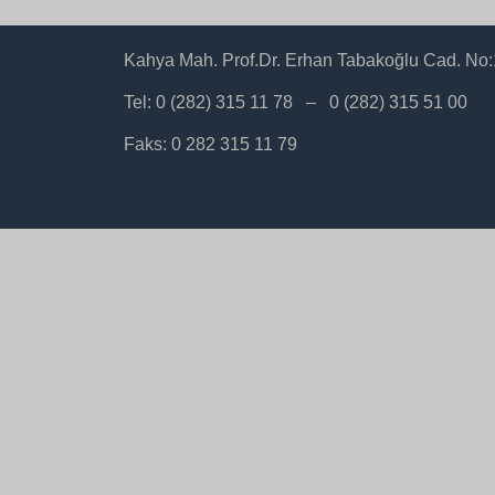
Kahya Mah. Prof.Dr. Erhan Tabakoğlu Cad. N
Tel: 0 (282) 315 11 78 – 0 (282) 315 51 00
Faks: 0 282 315 11 79