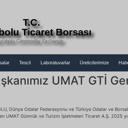
T.C.
bolu Ticaret Borsası
yrabolu Commodity Exchange
salar
Tescil
Laboratuvarlar
Üreticilerimize
Hab
aşkanımız UMAT GTİ Ge
, Dünya Odalar Federasyonu ve Türkiye Odalar ve Borsalar 
en UMAT Gümrük ve Turizm İşletmeleri Ticaret A.Ş. 2025 yılı