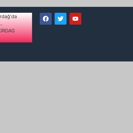
irdağ'da
..